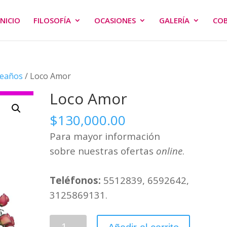
INICIO
FILOSOFÍA
OCASIONES
GALERÍA
CO
eaños
/ Loco Amor
Loco Amor
$
130,000.00
Para mayor información
sobre nuestras ofertas
online
.
Teléfonos:
5512839, 6592642,
3125869131.
Loco