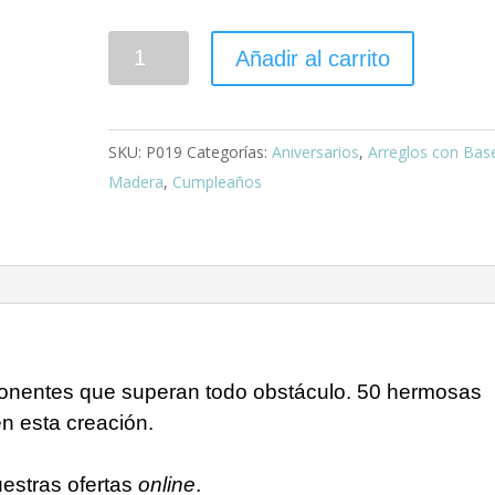
Alto
Añadir al carrito
de
Rosas
50R
SKU:
P019
Categorías:
Aniversarios
,
Arreglos con Bas
cantidad
Madera
,
Cumpleaños
onentes que superan todo obstáculo. 50 hermosas
en esta creación.
estras ofertas
online
.